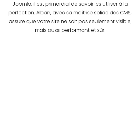
Joomla, il est primordial de savoir les utiliser à la
perfection. Alban, avec sa maîtrise solide des CMS,
assure que votre site ne soit pas seulement visible,
mais aussi performant et sûr.
Une approche locale du
référencement
Mes connaissances, ne s’arrête pas à la région
lyonnaise, bien que je sois né à Villeurbanne, je vis
aujourd’hui à Heyrieux, et je peux donc aussi
proposer mes compétences de
consultant SEO en Isère
, ainsi que dans d’autres
région limitrophe.